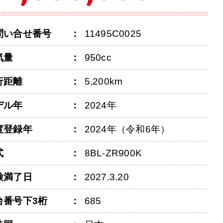
問い合せ番号
11495C0025
気量
950cc
行距離
5,200km
デル年
2024年
度登録年
2024年（令和6年）
式
8BL-ZR900K
検満了日
2027.3.20
台番号下3桁
685