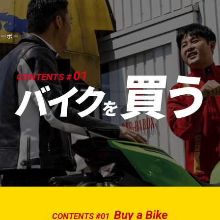
Ｚ９００ＲＳ イエローボール ＺＲ９００Ｋ
買う
01
CONTENTS #
バイク
を
Buy a Bike
CONTENTS #01