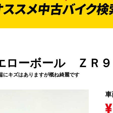
オススメ中古バイク検
エローボール ＺＲ９
端にキズはありますが概ね綺麗です
車
¥