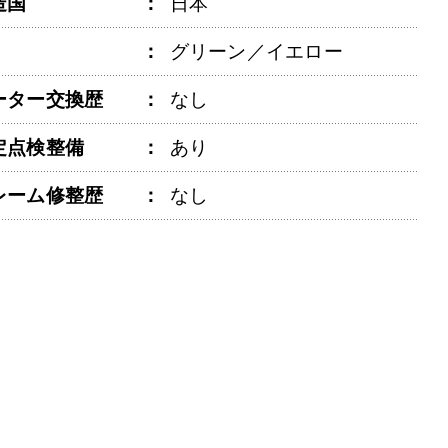
造国
日本
グリーン／イエロー
ーター交換歴
なし
定点検整備
あり
レーム修整歴
なし