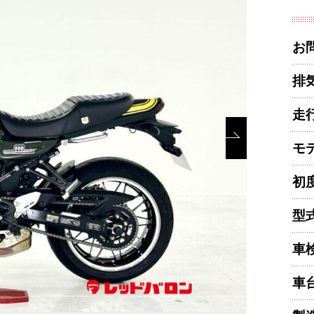
お
排
走
モ
初
型
車
車