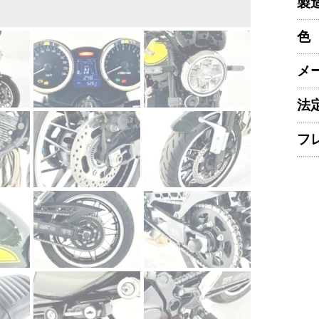
製
色
メ
法
フ