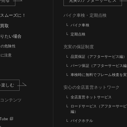
を売る
充実のアフターサービス
もスムーズに！
バイク車検・定期点検
バイク車検
ト買取
定期点検
売りたい場合
買の危険性
充実の保証制度
者に注意
品質保証（アフターサービス編）
パーツ保証（アフターサービス編
車検時に無料でフレーム検査を実
を楽しむ
安心の全店直営ネットワーク
全店直営ネットサービス
ルコンテンツ
ロードサービス（アフターサービ
編）
Tube
バイクホテル