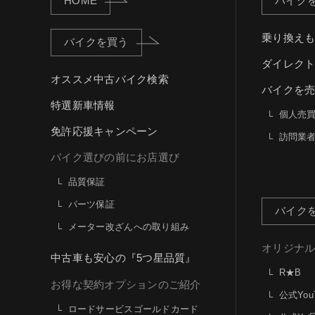
HOME
バイク
乗り換え
バイクを買う
ダイレク
オススメ中古バイク検索
バイクを
特選新車情報
個人売
免許応援キャンペーン
訪問業
バイク選びの前にお店選び
品質保証
パーツ保証
バイク
メーター改ざんへの取り組み
オリジナ
中古車も安心の『5つ星品質』
R★B
お得な契約オプションのご紹介
公式You
ロードサービスゴールドカード