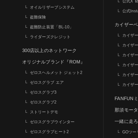
公式X
オイルリザーブシステム
公式Inst
盗難保険
カイザー
盗難防止装置「BL-10」
カイザ
ライダーズクレジット
カイザ
300店以上のネットワーク
カイザ
オリジナルブランド『ROM』
カイザ
ゼロスヘルメット ジェット2
カイザ
ゼロスグラブ エア
カイザ
ゼロスグラブ3
FANFU
ゼロスグラブ2
那須モー
ストリートデモ
一緒に走
ゼロスグラブウインター
ゼロスグラブヒート2
GOツー