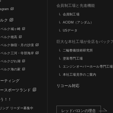
会員制工場と先進機能
agram
会員制工場
ベルク
ACIDM（アシダム）
ーベルク城ヶ崎
USデータ
ーベルク穂高
巨大な本社工場が全店をバック
ーベルク御宿・月の沙漠
二輪整備技術研究所
ーベルク三河・寺部海岸
塗装専門工場
ーベルクびわ湖
エンジンオーバーホール専門工場
ーベルク海の家
本社工場見学のご案内
Nミーティング
リコール対応
タースポーツランド
ろう！！
リング リーダー募集中
レッドバロンの理念