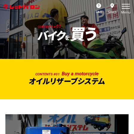
FAQ
Shop
Menu
買う
01
CONTENTS #
バイク
を
Buy a motorcycle
CONTENTS #01
オイルリザーブシステム