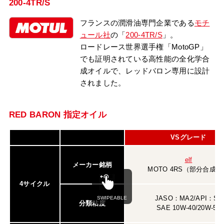
200-4TR/S
フランスの潤滑油専門企業である
モチ
ュール社
の「
200-4TR/S
」。
ロードレース世界選手権「MotoGP」
でも証明されている高性能の全化学合
成オイルで、レッドバロン専用に設計
されました。
RED BARON 指定オイル
VSグレード
elf
メーカー銘柄
MOTO 4RS（部分合成油
4サイクル
JASO：MA2/API：SL
分類粘度
SAE 10W-40/20W-50