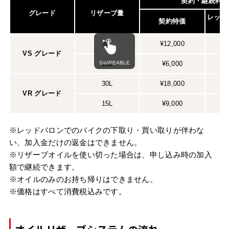
契約・継続料金
グレード
リザーブ量
レッド
契約特価
30L
¥12,000
¥
VS グレード
15L
¥6,000
30L
¥18,000
¥
VR グレード
15L
¥9,000
¥
※レッドバロンでのバイクの下取り・買い取りが伴わな
い、加入金だけの返金はできません。
※リザーブオイルを使い切った場合は、申し込み時の加入
額で継続できます。
※オイルのみのお持ち帰りはできません。
※価格はすべて消費税込みです。