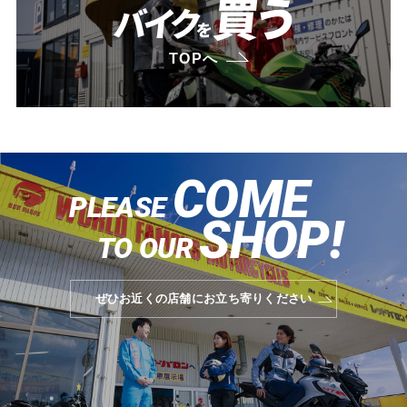
買う
バイク
を
TOPへ
COME
PLEASE
SHOP!
TO OUR
ぜひお近くの店舗にお立ち寄りください