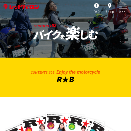
FAQ
Shop
Menu
楽
03
CONTENTS #
バイク
しむ
を
Enjoy the motorcycle
CONTENTS #03
R★B