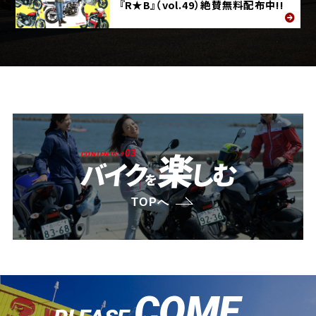
『R★B』（vol.49）絶賛無料配布中!!
楽
03
CONTENTS #
バイク
しむ
を
TOPへ
COME