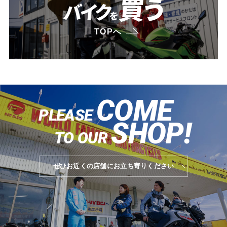
買う
バイク
を
TOPへ
COME
PLEASE
SHOP!
TO OUR
ぜひお近くの店舗にお立ち寄りください