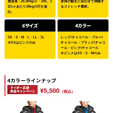
透湿度：20,000g/㎡・24h。1
身体の動きに合わせて伸縮す
日1㎡あたり20kgの汗を放
るストレッチ素材。
出。
6サイズ
4カラー
SS・S・M・L・LL・3L
レッド/チャコール・ブルー/
※SSはピンクのみ
チャコール・ブラック/チャコ
ール・ピンク/チャコール
※ピンクはSS・S・Mのみ
4カラーラインナップ
¥5,500
（税込）