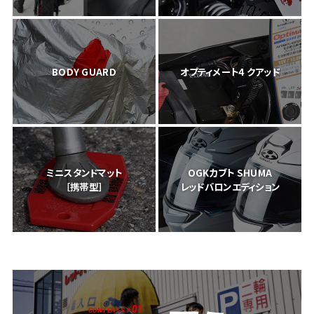
BODY GUARD
オプティメート4 クアッド
ミニスタンドマット
OGKカブト SHUMA
［携帯型］
レッドバロンエディション
01
CONTENTS #