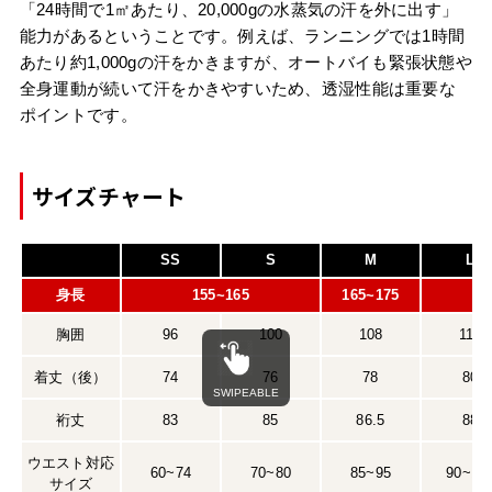
「24時間で1㎡あたり、20,000gの水蒸気の汗を外に出す」
能力があるということです。例えば、ランニングでは1時間
あたり約1,000gの汗をかきますが、オートバイも緊張状態や
全身運動が続いて汗をかきやすいため、透湿性能は重要な
ポイントです。
サイズチャート
SS
S
M
L
身長
155~165
165~175
胸囲
96
100
108
116
着丈（後）
74
76
78
80
裄丈
83
85
86.5
88
ウエスト対応
60~74
70~80
85~95
90~10
サイズ