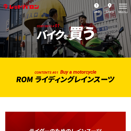
FAQ
Shop
Menu
買う
01
CONTENTS #
バイク
を
Buy a motorcycle
CONTENTS #01
ROM ライディングレインスーツ