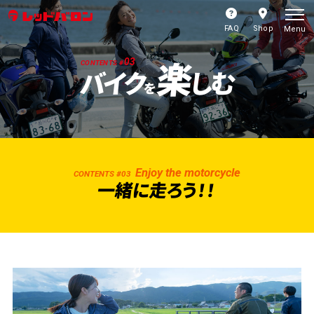
FAQ
Shop
Menu
楽
03
CONTENTS #
バイク
しむ
を
Enjoy the motorcycle
CONTENTS #03
一緒に走ろう！！