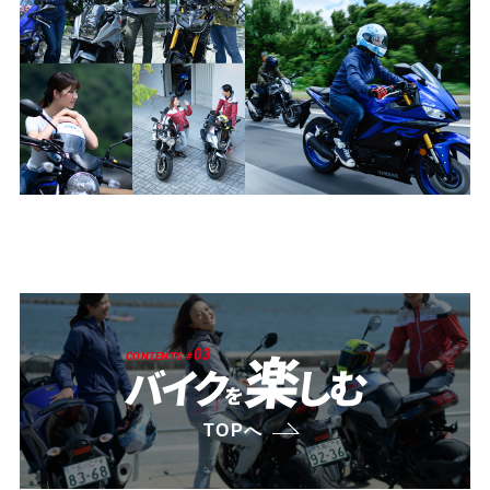
楽
03
CONTENTS #
バイク
しむ
を
TOPへ