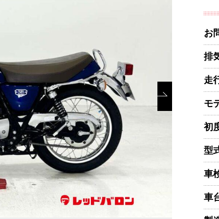
お
排
走
モ
初
型
車
車