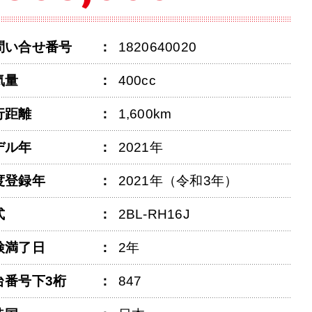
問い合せ番号
1820640020
気量
400cc
行距離
1,600km
デル年
2021年
度登録年
2021年（令和3年）
式
2BL-RH16J
検満了日
2年
台番号下3桁
847