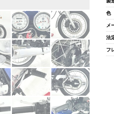
製
色
メ
法
フ