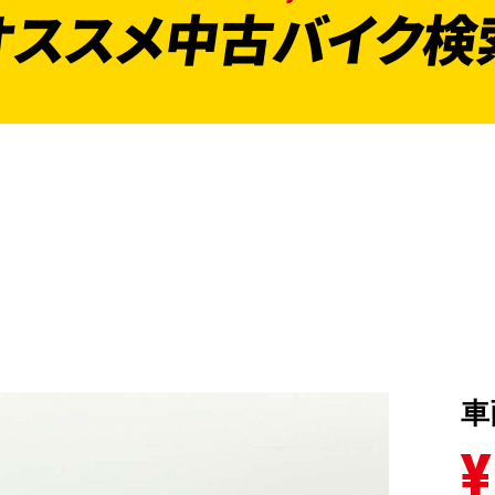
オススメ中古バイク検
車
¥