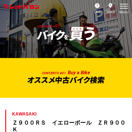
FAQ
Shop
Menu
買う
01
CONTENTS #
バイク
を
Buy a Bike
CONTENTS #01
オススメ中古バイク検索
KAWASAKI
Ｚ９００ＲＳ イエローボール ＺＲ９００
Ｋ