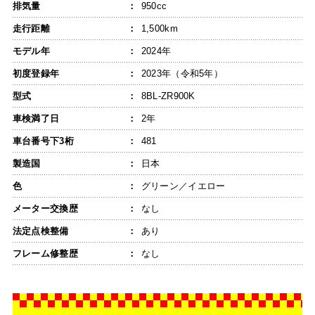
排気量
950cc
走行距離
1,500km
モデル年
2024年
初度登録年
2023年（令和5年）
型式
8BL-ZR900K
車検満了日
2年
車台番号下3桁
481
製造国
日本
色
グリーン／イエロー
メーター交換歴
なし
法定点検整備
あり
フレーム修整歴
なし