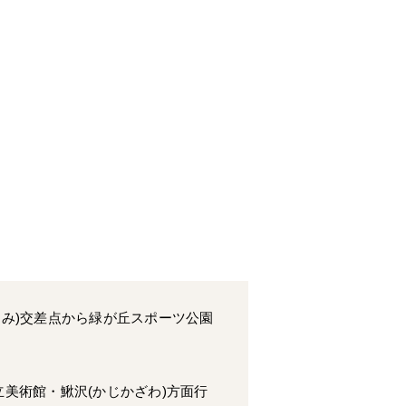
なみ)交差点から緑が丘スポーツ公園
。
立美術館・鰍沢(かじかざわ)方面行