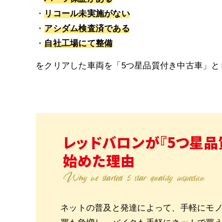
リコール未実施がない
アシダム検査済である
自社工場にて整備
をクリアした車両を「5つ星品質付き中古車」
レッドバロンが『5つ星品
始めた理由
Why we started 5 star quality inspection
ネットの普及と発達によって、手軽にモ