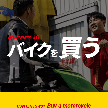
買う
01
CONTENTS #
バイク
を
Buy a motorcycle
CONTENTS #01