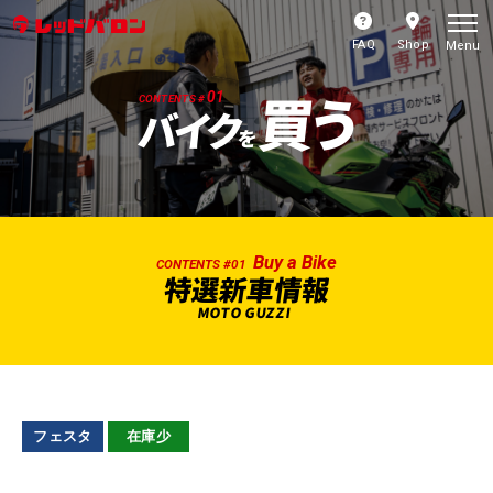
FAQ
Shop
Menu
買う
01
CONTENTS #
バイク
を
Buy a Bike
CONTENTS #01
特選新車情報
MOTO GUZZI
フェスタ
在庫少